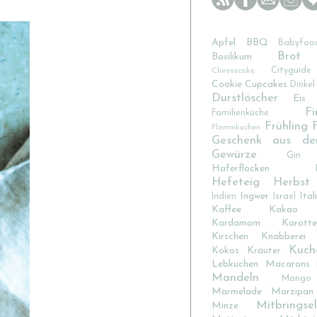
Apfel
BBQ
Babyfoo
Brot
Basilikum
Cityguide
Cheesecake
Cookie
Cupcakes
Dinkel
Durstlöscher
Eis
Fi
Familienküche
Frühling
Flammkuchen
Geschenk aus de
Gewürze
Gin
Haferflocken
Hefeteig
Herbst
Ingwer
Ital
Indien
Israel
Kaffee
Kakao
Kardamom
Karotte
Kirschen
Knabberei
Kuch
Kokos
Kräuter
Lebkuchen
Macarons
Mandeln
Mango
Marmelade
Marzipan
Mitbringsel
Minze