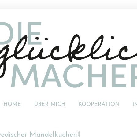
HOME
ÜBER MICH
KOOPERATION
I
wedischer Mandelkuchen〗