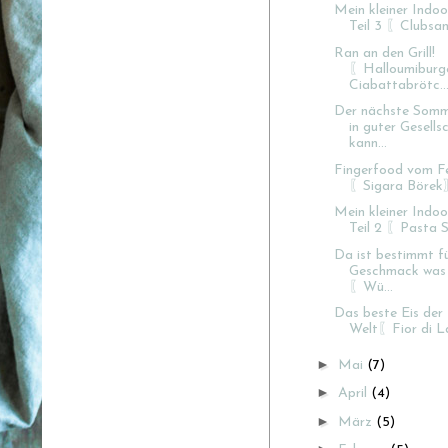
Mein kleiner Indoo
Teil 3 〖Clubsand
Ran an den Grill!
〖Halloumiburge
Ciabattabrötc..
Der nächste Som
in guter Gesells
kann...
Fingerfood vom Fe
〖Sigara Böre
Mein kleiner Indoo
Teil 2 〖Pasta S
Da ist bestimmt f
Geschmack was 
〖Wü...
Das beste Eis der
Welt〖Fior di L
►
Mai
(7)
►
April
(4)
►
März
(5)