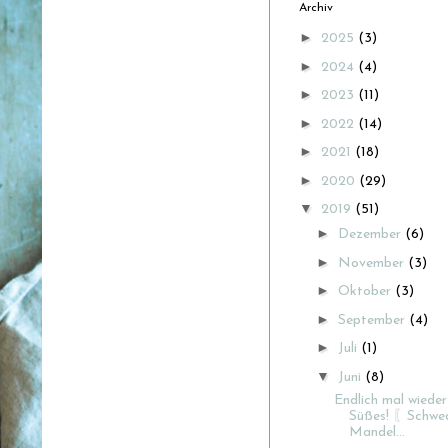
Archiv
►
2025
(3)
►
2024
(4)
►
2023
(11)
►
2022
(14)
►
2021
(18)
►
2020
(29)
▼
2019
(51)
►
Dezember
(6)
►
November
(3)
►
Oktober
(3)
►
September
(4)
►
Juli
(1)
▼
Juni
(8)
Endlich mal wiede
Süßes! 〖Schwed
Mandel...