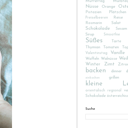
Muttertag
Mürbtei
Nüsse
Ost
Orange
Pistazien
Plätzchen
Reise
Preiselbeeren
Rosmarin
Salat
Schokolade
Sesam
Sirup
Smoothie
Süßes
Tarte
Thymian
Tomaten
To
Vanille
Valentinstag
Wei
Waffeln
Walnüsse
Winter
Zimt
Zitro
backen
dinner d
grillen
einkochen
kleine Lec
v
orientalisch
regional
Schokolade
österreichis
Suche