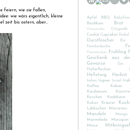
 feiern, wie sie fallen,
ee: wie wärs eigentlich, kleine
Apfel
BBQ
Babyfoo
 zeit bis ostern, aber...
Brot
Basilikum
Cityguide
Cheesecake
Cookie
Cupcakes
Dinkel
Durstlöscher
Eis
Fi
Familienküche
Frühling
Flammkuchen
Geschenk aus de
Gewürze
Gin
Haferflocken
Hefeteig
Herbst
Ingwer
Ital
Indien
Israel
Kaffee
Kakao
Kardamom
Karotte
Kirschen
Knabberei
Kuch
Kokos
Kräuter
Lebkuchen
Macarons
Mandeln
Mango
Marmelade
Marzipan
Mitbringsel
Minze