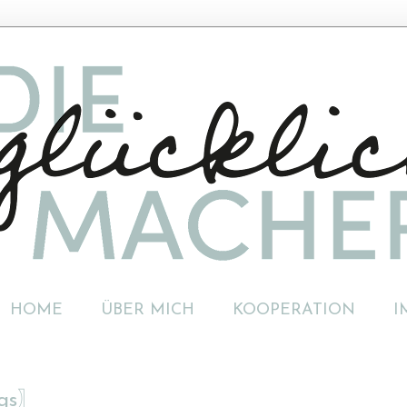
HOME
ÜBER MICH
KOOPERATION
I
ggs〗