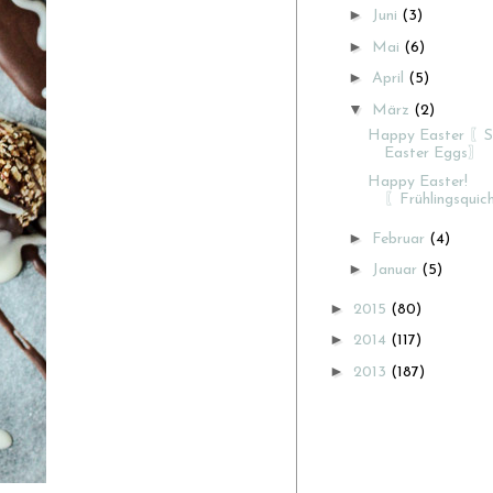
►
Juni
(3)
►
Mai
(6)
►
April
(5)
▼
März
(2)
Happy Easter 〖S
Easter Eggs〗
Happy Easter!
〖Frühlingsqui
►
Februar
(4)
►
Januar
(5)
►
2015
(80)
►
2014
(117)
►
2013
(187)