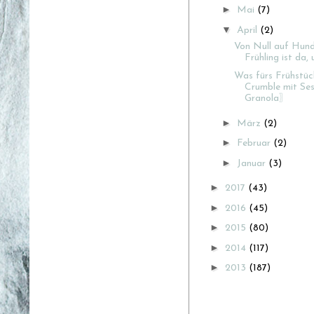
►
Mai
(7)
▼
April
(2)
Von Null auf Hund
Frühling ist da, 
Was fürs Frühstü
Crumble mit Se
Granola〗
►
März
(2)
►
Februar
(2)
►
Januar
(3)
►
2017
(43)
►
2016
(45)
►
2015
(80)
►
2014
(117)
►
2013
(187)