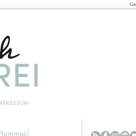
MPRESSUM
it Hummus〗