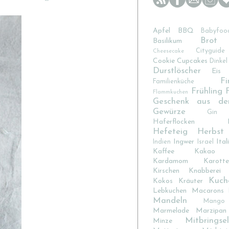
Apfel
BBQ
Babyfoo
Brot
Basilikum
Cityguide
Cheesecake
Cookie
Cupcakes
Dinkel
Durstlöscher
Eis
Fi
Familienküche
Frühling
Flammkuchen
Geschenk aus de
Gewürze
Gin
Haferflocken
Hefeteig
Herbst
Ingwer
Ital
Indien
Israel
Kaffee
Kakao
Kardamom
Karotte
Kirschen
Knabberei
Kuch
Kokos
Kräuter
Lebkuchen
Macarons
Mandeln
Mango
Marmelade
Marzipan
Mitbringsel
Minze