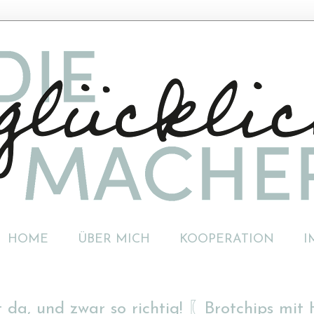
HOME
ÜBER MICH
KOOPERATION
I
st da, und zwar so richtig! 〖Brotchips m