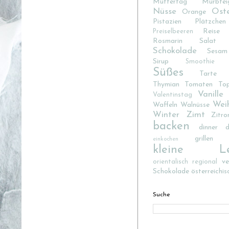
Muttertag
Mürbtei
Nüsse
Ost
Orange
Pistazien
Plätzchen
Reise
Preiselbeeren
Rosmarin
Salat
Schokolade
Sesam
Sirup
Smoothie
Süßes
Tarte
Thymian
Tomaten
To
Vanille
Valentinstag
Wei
Waffeln
Walnüsse
Winter
Zimt
Zitro
backen
dinner d
grillen
einkochen
kleine Lec
v
orientalisch
regional
Schokolade
österreichis
Suche