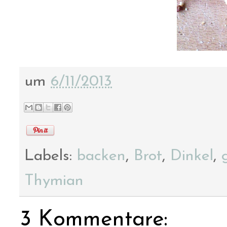
um
6/11/2013
Labels:
backen
,
Brot
,
Dinkel
,
Thymian
3 Kommentare: