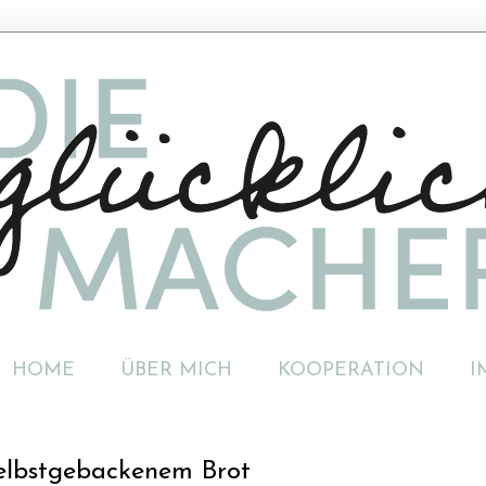
HOME
ÜBER MICH
KOOPERATION
I
selbstgebackenem Brot