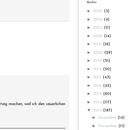
Archiv
►
2025
(3)
►
2024
(4)
►
2023
(11)
►
2022
(14)
►
2021
(18)
►
2020
(29)
►
2019
(51)
►
2018
(50)
►
2017
(43)
►
2016
(45)
►
2015
(80)
►
2014
(117)
teig machen, weil ich den säuerlichen
▼
2013
(187)
►
Dezember
(14)
►
November
(11)