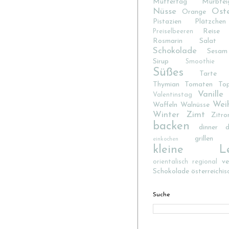
Muttertag
Mürbtei
Nüsse
Ost
Orange
Pistazien
Plätzchen
Reise
Preiselbeeren
Rosmarin
Salat
Schokolade
Sesam
Sirup
Smoothie
Süßes
Tarte
Thymian
Tomaten
To
Vanille
Valentinstag
Wei
Waffeln
Walnüsse
Winter
Zimt
Zitro
backen
dinner d
grillen
einkochen
kleine Lec
v
orientalisch
regional
Schokolade
österreichis
Suche