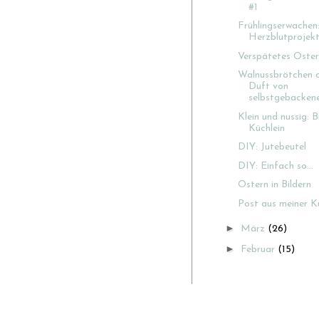
#1
Frühlingserwachen
Herzblutprojek
Verspätetes Oste
Walnussbrötchen o
Duft von
selbstgebackene.
Klein und nussig: 
Küchlein
DIY: Jutebeutel
DIY: Einfach so...
Ostern in Bildern
Post aus meiner K
►
März
(26)
►
Februar
(15)