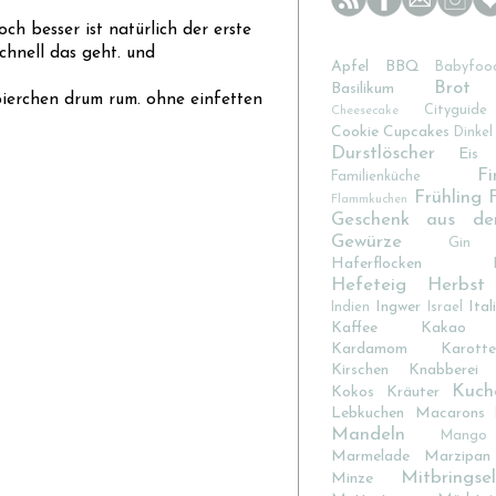
h besser ist natürlich der erste
chnell das geht. und
Apfel
BBQ
Babyfoo
Brot
Basilikum
apierchen drum rum. ohne einfetten
Cityguide
Cheesecake
Cookie
Cupcakes
Dinkel
Durstlöscher
Eis
Fi
Familienküche
Frühling
Flammkuchen
Geschenk aus de
Gewürze
Gin
Haferflocken
Hefeteig
Herbst
Ingwer
Ital
Indien
Israel
Kaffee
Kakao
Kardamom
Karotte
Kirschen
Knabberei
Kuch
Kokos
Kräuter
Lebkuchen
Macarons
Mandeln
Mango
Marmelade
Marzipan
Mitbringsel
Minze