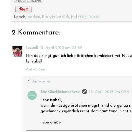
Labels:
backen
,
Brot
,
Frühstück
,
Hefeteig
,
Nüsse
2 Kommentare:
Isabell
15. April 2013 um 08:32
Hm das klingt gut, ich liebe Brötchen kombiniert mit Nüsse
lg Isabell
Antworten
Antworten
Die Glücklichmacherei
16. April 2013 um 09:21
liebe isabell,
wenn du nussige brötchen magst, sind die genau ric
geschmack eigentlich recht dominant fand. nicht sch
liebe grüße!