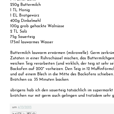
250g Buttermilch
1 TL Honig
1 EL Brotgewürz
400g Dinkelmehl
100g grob gehackte Walnüsse
2 TL Salz
75g Sauerteig
175ml lauwarmes Wasser
Buttermilch lauwarm erwärmen (mikrowelle). Germ zerkrüm
Zutaten in einer Rührschüssel mischen, das Buttermilch
weichen Teig verarbeiten (und wirklich, der teig ist sehr s
Backofen auf 200° vorheizen. Den Teig in 12 Muffinförmc
und auf einem Blech in die Mitte des Backofens schieben
Brötchen ca. 35 Minuten backen.
übrigens hab ich den sauerteig tatsächlich im supermarkt 
brötchen nur mit germ auch gelingen und trotzdem sehr 
um
4/13/2013