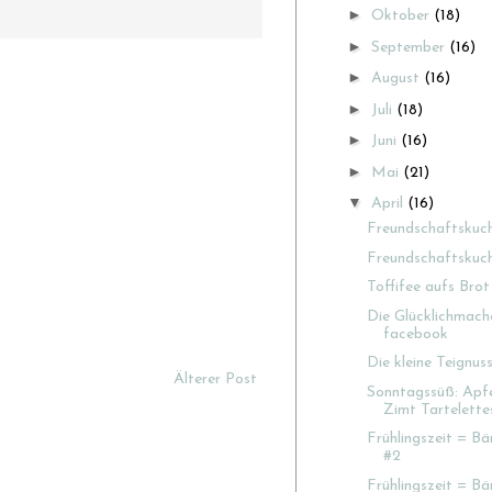
►
Oktober
(18)
►
September
(16)
►
August
(16)
►
Juli
(18)
►
Juni
(16)
►
Mai
(21)
▼
April
(16)
Freundschaftskuc
Freundschaftskuc
Toffifee aufs Brot
Die Glücklichmach
facebook
Die kleine Teignus
Älterer Post
Sonntagssüß: Apfel
Zimt Tartelette
Frühlingszeit = Bä
#2
Frühlingszeit = Bä