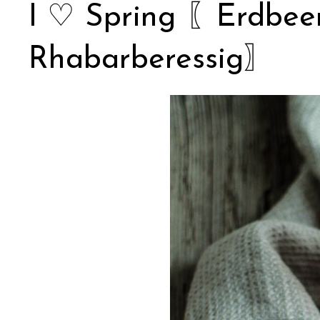
I ♡ Spring 〖Erdbeer
Rhabarberessig〗