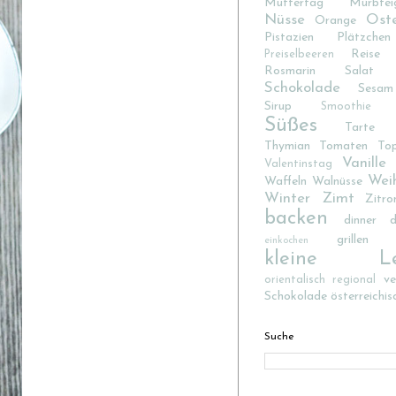
Muttertag
Mürbtei
Nüsse
Ost
Orange
Pistazien
Plätzchen
Reise
Preiselbeeren
Rosmarin
Salat
Schokolade
Sesam
Sirup
Smoothie
Süßes
Tarte
Thymian
Tomaten
To
Vanille
Valentinstag
Wei
Waffeln
Walnüsse
Winter
Zimt
Zitro
backen
dinner d
grillen
einkochen
kleine Lec
v
orientalisch
regional
Schokolade
österreichis
Suche