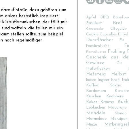
kt darauf stoße. dazu gehören zum
m anlass herbstlich inspiriert.
Apfel
BBQ
Babyfoo
 kürbisflammkuchen. der fällt mir
Brot
Basilikum
sind waffeln. die fallen mir ein,
Cityguide
Cheesecake
aum stellen sollte. zum beispiel
Cookie
Cupcakes
Dinkel
Durstlöscher
Eis
ien nach regelmäßiger
Fi
Familienküche
Frühling
Flammkuchen
Geschenk aus de
Gewürze
Gin
Haferflocken
Hefeteig
Herbst
Ingwer
Ital
Indien
Israel
Kaffee
Kakao
Kardamom
Karotte
Kirschen
Knabberei
Kuch
Kokos
Kräuter
Lebkuchen
Macarons
Mandeln
Mango
Marmelade
Marzipan
Mitbringsel
Minze