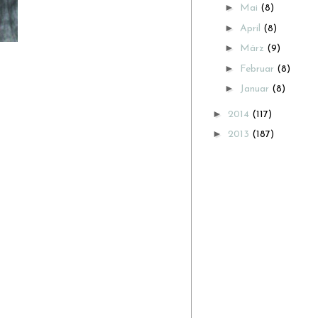
►
Mai
(8)
►
April
(8)
►
März
(9)
►
Februar
(8)
►
Januar
(8)
►
2014
(117)
►
2013
(187)