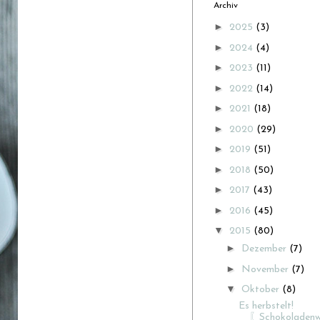
Archiv
►
2025
(3)
►
2024
(4)
►
2023
(11)
►
2022
(14)
►
2021
(18)
►
2020
(29)
►
2019
(51)
►
2018
(50)
►
2017
(43)
►
2016
(45)
▼
2015
(80)
►
Dezember
(7)
►
November
(7)
▼
Oktober
(8)
Es herbstelt!
〖Schokoladenw