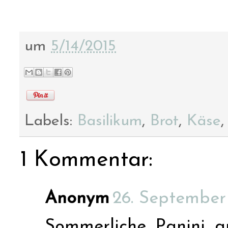
um
5/14/2015
Labels:
Basilikum
,
Brot
,
Käse
1 Kommentar:
Anonym
26. September
Sommerliche Panini a