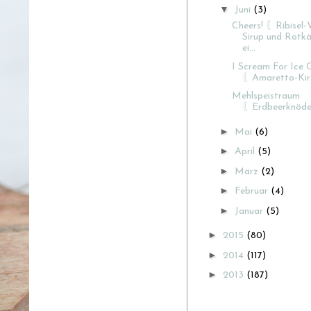
▼
Juni
(3)
Cheers! 〖Ribisel-V
Sirup und Rotk
ei...
I Scream For Ice
〖Amaretto-Kir
Mehlspeistraum
〖Erdbeerknöd
►
Mai
(6)
►
April
(5)
►
März
(2)
►
Februar
(4)
►
Januar
(5)
►
2015
(80)
►
2014
(117)
►
2013
(187)