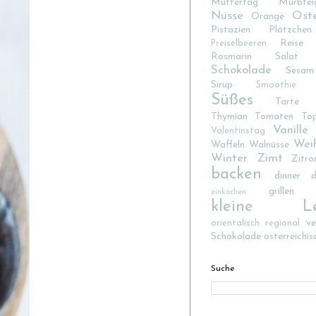
Muttertag
Mürbtei
Nüsse
Ost
Orange
Pistazien
Plätzchen
Reise
Preiselbeeren
Rosmarin
Salat
Schokolade
Sesam
Sirup
Smoothie
Süßes
Tarte
Thymian
Tomaten
To
Vanille
Valentinstag
Wei
Waffeln
Walnüsse
Winter
Zimt
Zitro
backen
dinner d
grillen
einkochen
kleine Lec
v
orientalisch
regional
Schokolade
österreichis
Suche