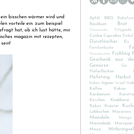
en ein bisschen wärmer wird und
Apfel
BBQ
Babyfoo
Brot
en vorteile ein. zum beispiel
Basilikum
fragt hat, ob ich lust hätte, mir
Cityguide
Cheesecake
Cookie
Cupcakes
Dinkel
chisches magazin mit rezepten,
Durstlöscher
Eis
sein!
Fi
Familienküche
Frühling
Flammkuchen
Geschenk aus de
Gewürze
Gin
Haferflocken
Hefeteig
Herbst
Ingwer
Ital
Indien
Israel
Kaffee
Kakao
Kardamom
Karotte
Kirschen
Knabberei
Kuch
Kokos
Kräuter
Lebkuchen
Macarons
Mandeln
Mango
Marmelade
Marzipan
Mitbringsel
Minze