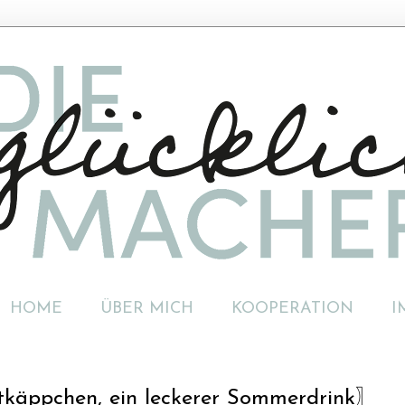
HOME
ÜBER MICH
KOOPERATION
I
otkäppchen, ein leckerer Sommerdrink〗