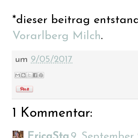
*dieser beitrag entstan
Vorarlberg Milch
.
um
9/05/2017
1 Kommentar:
EricaSta
9. September 