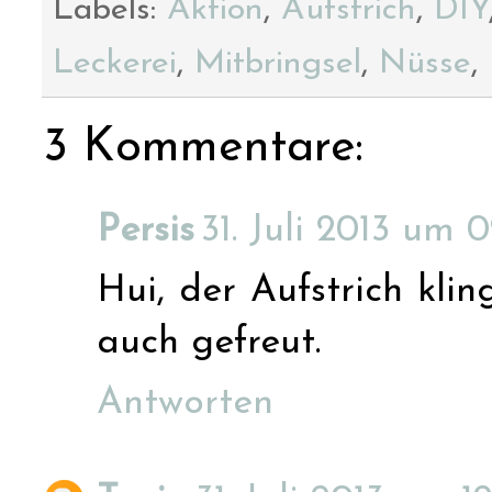
Labels:
Aktion
,
Aufstrich
,
DIY
Leckerei
,
Mitbringsel
,
Nüsse
,
3 Kommentare:
Persis
31. Juli 2013 um 0
Hui, der Aufstrich klin
auch gefreut.
Antworten