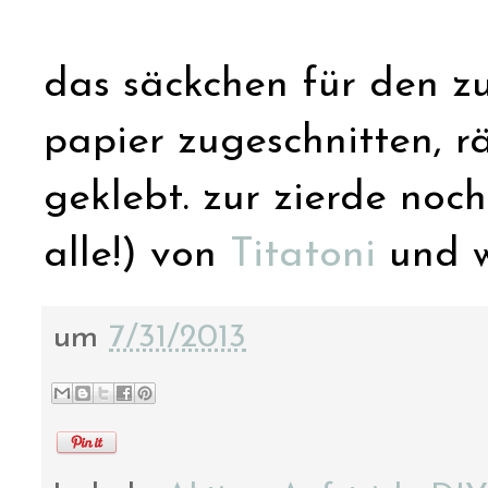
das säckchen für den zu
papier zugeschnitten, r
geklebt. zur zierde noc
alle!) von
Titatoni
und w
um
7/31/2013