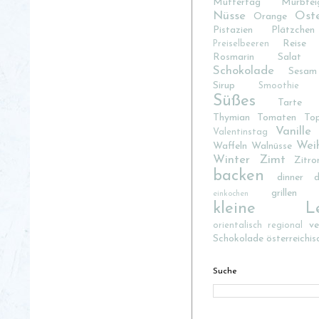
Muttertag
Mürbtei
Nüsse
Ost
Orange
Pistazien
Plätzchen
Reise
Preiselbeeren
Rosmarin
Salat
Schokolade
Sesam
Sirup
Smoothie
Süßes
Tarte
Thymian
Tomaten
To
Vanille
Valentinstag
Wei
Waffeln
Walnüsse
Winter
Zimt
Zitro
backen
dinner d
grillen
einkochen
kleine Lec
v
orientalisch
regional
Schokolade
österreichis
Suche