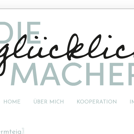
HOME
ÜBER MICH
KOOPERATION
I
ermteig〗