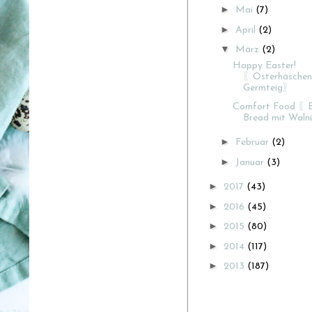
►
Mai
(7)
►
April
(2)
▼
März
(2)
Happy Easter!
〖Osterhäschen
Germteig〗
Comfort Food 〖
Bread mit Wal
►
Februar
(2)
►
Januar
(3)
►
2017
(43)
►
2016
(45)
►
2015
(80)
►
2014
(117)
►
2013
(187)