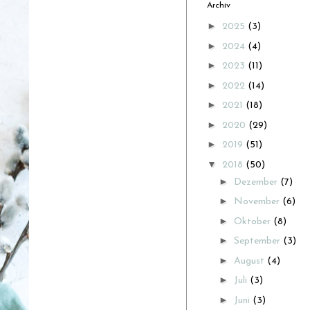
Archiv
►
2025
(3)
►
2024
(4)
►
2023
(11)
►
2022
(14)
►
2021
(18)
►
2020
(29)
►
2019
(51)
▼
2018
(50)
►
Dezember
(7)
►
November
(6)
►
Oktober
(8)
►
September
(3)
►
August
(4)
►
Juli
(3)
►
Juni
(3)