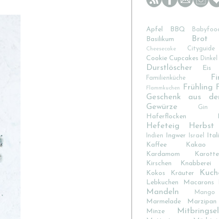
Apfel
BBQ
Babyfoo
Brot
Basilikum
Cityguide
Cheesecake
Cookie
Cupcakes
Dinkel
Durstlöscher
Eis
Fi
Familienküche
Frühling
Flammkuchen
Geschenk aus de
Gewürze
Gin
Haferflocken
Hefeteig
Herbst
Ingwer
Ital
Indien
Israel
Kaffee
Kakao
Kardamom
Karotte
Kirschen
Knabberei
Kuch
Kokos
Kräuter
Lebkuchen
Macarons
Mandeln
Mango
Marmelade
Marzipan
Mitbringsel
Minze