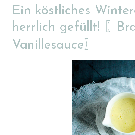
Ein köstliches Winte
herrlich gefüllt! 〖B
Vanillesauce〗