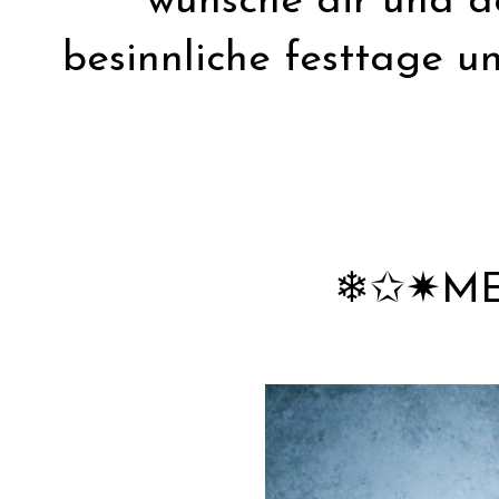
wünsche dir und de
besinnliche festtage u
❄︎✩✷ME