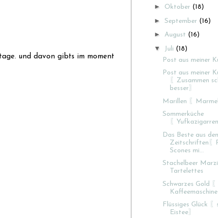
►
Oktober
(18)
►
September
(16)
►
August
(16)
▼
Juli
(18)
e tage. und davon gibts im moment
Post aus meiner K
Post aus meiner K
〖Zusammen sc
besser〗
Marillen 〖Marm
Sommerküche
〖Yufkazigarre
Das Beste aus de
Zeitschriften〖
Scones mi...
Stachelbeer Marz
Tartelettes
Schwarzes Gold 〖
Kaffeemaschine
Flüssiges Glück 〖
Eistee〗