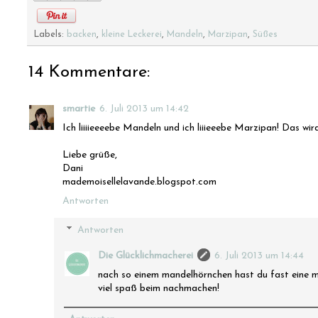
Labels:
backen
,
kleine Leckerei
,
Mandeln
,
Marzipan
,
Süßes
14 Kommentare:
smartie
6. Juli 2013 um 14:42
Ich liiiieeeebe Mandeln und ich liiieeebe Marzipan! Das w
Liebe grüße,
Dani
mademoisellelavande.blogspot.com
Antworten
Antworten
Die Glücklichmacherei
6. Juli 2013 um 14:44
nach so einem mandelhörnchen hast du fast eine mar
viel spaß beim nachmachen!