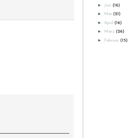
►
Juni
(16)
►
Mai
(21)
►
April
(16)
►
März
(26)
►
Februar
(15)