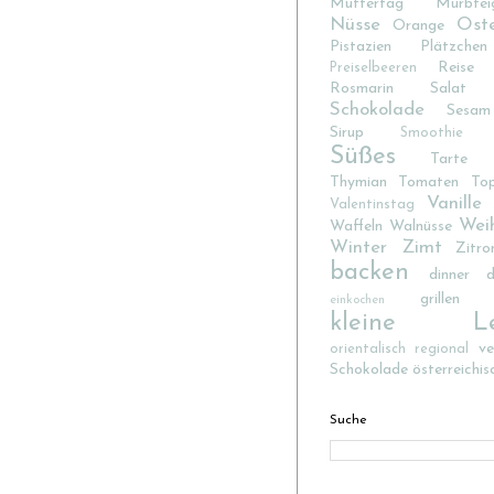
Muttertag
Mürbtei
Nüsse
Ost
Orange
Pistazien
Plätzchen
Reise
Preiselbeeren
Rosmarin
Salat
Schokolade
Sesam
Sirup
Smoothie
Süßes
Tarte
Thymian
Tomaten
To
Vanille
Valentinstag
Wei
Waffeln
Walnüsse
Winter
Zimt
Zitro
backen
dinner d
grillen
einkochen
kleine Lec
v
orientalisch
regional
Schokolade
österreichis
Suche