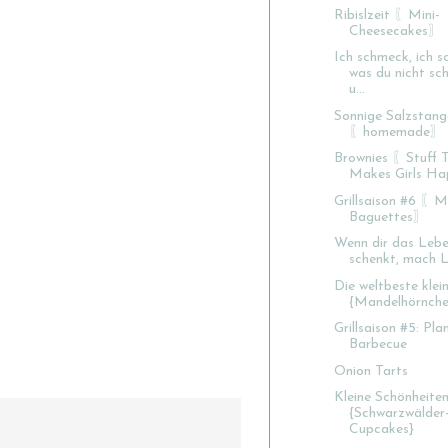
Ribislzeit 〖Mini-
Cheesecakes〗
Ich schmeck, ich 
was du nicht sc
u...
Sonnige Salzstang
〖homemade〗
Brownies 〖Stuff 
Makes Girls H
Grillsaison #6 〖Me
Baguettes〗
Wenn dir das Lebe
schenkt, mach L
Die weltbeste klei
{Mandelhörnche
Grillsaison #5: Pla
Barbecue
Onion Tarts
Kleine Schönheite
{Schwarzwälder
Cupcakes}