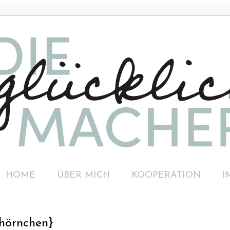
HOME
ÜBER MICH
KOOPERATION
I
lhörnchen}