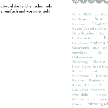
 obwohl die teilchen schon sehr
etzt einfach mal worum es geht.
Apfel
BBQ
Babyfoo
Brot
Basilikum
Cityguide
Cheesecake
Cookie
Cupcakes
Dinkel
Durstlöscher
Eis
Fi
Familienküche
Frühling
Flammkuchen
Geschenk aus de
Gewürze
Gin
Haferflocken
Hefeteig
Herbst
Ingwer
Ital
Indien
Israel
Kaffee
Kakao
Kardamom
Karotte
Kirschen
Knabberei
Kuch
Kokos
Kräuter
Lebkuchen
Macarons
Mandeln
Mango
Marmelade
Marzipan
Mitbringsel
Minze