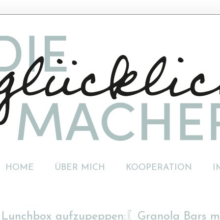
HOME
ÜBER MICH
KOOPERATION
I
die Lunchbox aufzupeppen:〖Granola Bars