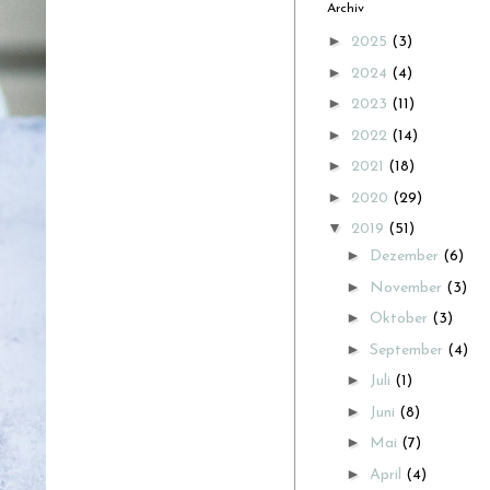
Archiv
►
2025
(3)
►
2024
(4)
►
2023
(11)
►
2022
(14)
►
2021
(18)
►
2020
(29)
▼
2019
(51)
►
Dezember
(6)
►
November
(3)
►
Oktober
(3)
►
September
(4)
►
Juli
(1)
►
Juni
(8)
►
Mai
(7)
►
April
(4)