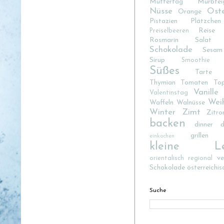
Muttertag
Mürbtei
Nüsse
Ost
Orange
Pistazien
Plätzchen
Reise
Preiselbeeren
Rosmarin
Salat
Schokolade
Sesam
Sirup
Smoothie
Süßes
Tarte
Thymian
Tomaten
To
Vanille
Valentinstag
Wei
Waffeln
Walnüsse
Winter
Zimt
Zitro
backen
dinner d
grillen
einkochen
kleine Lec
v
orientalisch
regional
Schokolade
österreichis
Suche