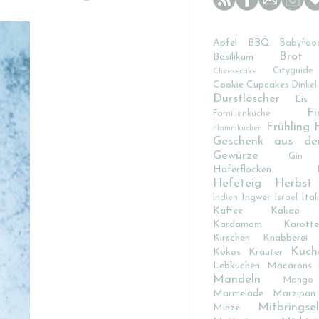
Apfel
BBQ
Babyfoo
Brot
Basilikum
Cityguide
Cheesecake
Cookie
Cupcakes
Dinkel
Durstlöscher
Eis
Fi
Familienküche
Frühling
Flammkuchen
Geschenk aus de
Gewürze
Gin
Haferflocken
Hefeteig
Herbst
Ingwer
Ital
Indien
Israel
Kaffee
Kakao
Kardamom
Karotte
Kirschen
Knabberei
Kuch
Kokos
Kräuter
Lebkuchen
Macarons
Mandeln
Mango
Marmelade
Marzipan
Mitbringsel
Minze