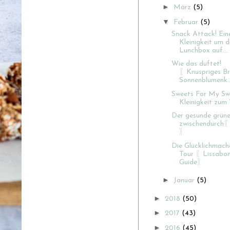
►
März
(5)
▼
Februar
(5)
Snack Attack! Ein
Kleinigkeit um d
Lunchbox auf...
Wie das duftet!
〖Knuspriges Br
Sonnenblumenk..
Sweets For My Swe
Kleinigkeit zum V
Der gesunde grüne
zwischendurc
〗
Die Glücklichmach
Tour 〖Lissabon
Guide〗
►
Januar
(5)
►
2018
(50)
►
2017
(43)
►
2016
(45)