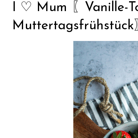
I ♡ Mum 〖Vanille-T
Muttertagsfrühstüc