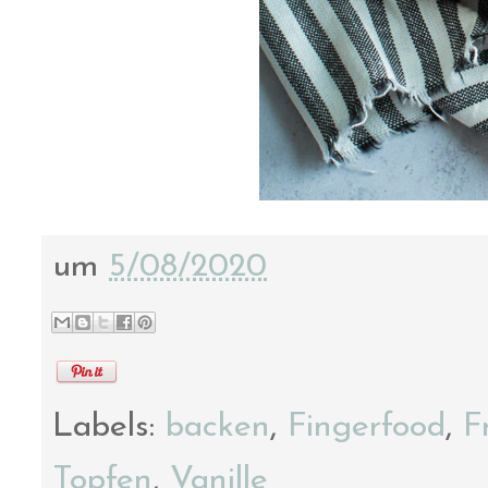
um
5/08/2020
Labels:
backen
,
Fingerfood
,
F
Topfen
,
Vanille