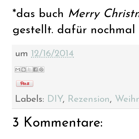
*das buch
Merry Christ
gestellt. dafür nochmal
um
12/16/2014
Labels:
DIY
,
Rezension
,
Weih
3 Kommentare: