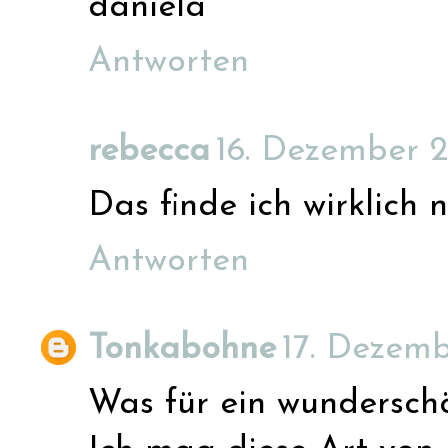
daniela
Antworten
rebecca
16. Dezember 2
Das finde ich wirklich
Antworten
Tonkabohne
17. Dezemb
Was für ein wunderschö