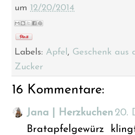
um
12/20/2014
Labels:
Apfel
,
Geschenk aus 
Zucker
16 Kommentare:
Jana | Herzkuchen
20.
Bratapfelgewürz kling