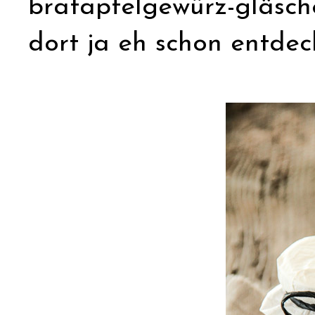
bratapfelgewürz-gläschen
dort ja eh schon entdeck