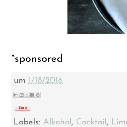
*sponsored
um
1/18/2016
Labels:
Alkohol
,
Cocktail
,
Lim