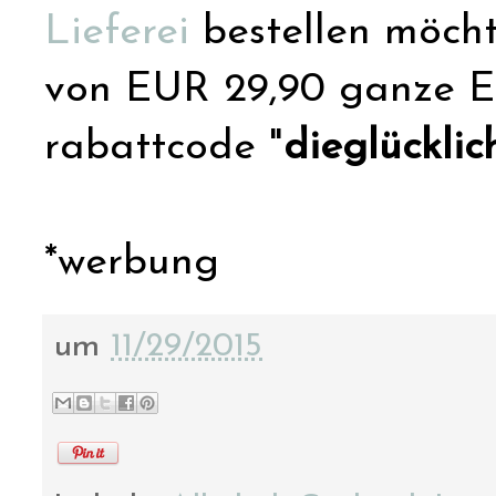
Lieferei
bestellen möch
von EUR 29,90 ganze EU
rabattcode "
dieglückli
*werbung
um
11/29/2015