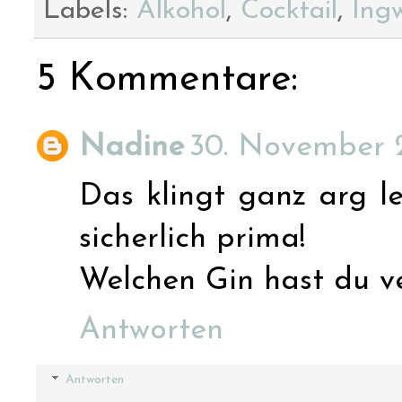
Labels:
Alkohol
,
Cocktail
,
Ing
5 Kommentare:
Nadine
30. November 
Das klingt ganz arg le
sicherlich prima!
Welchen Gin hast du v
Antworten
Antworten