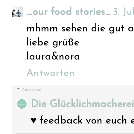
_our food stories_
3. Ju
mhmm sehen die gut a
liebe grüße
laura&nora
Antworten
Antworten
Die Glücklichmacherei
♥ feedback von euch 