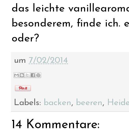
das leichte vanillearo
besonderem, finde ich. 
oder?
um
7/02/2014
Labels:
backen
,
beeren
,
Heide
14 Kommentare: