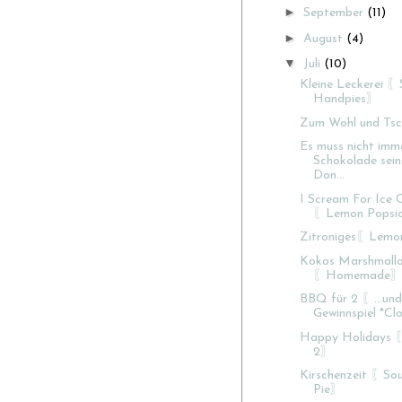
►
September
(11)
►
August
(4)
▼
Juli
(10)
Kleine Leckerei 〖
Handpies〗
Zum Wohl und Tsc
Es muss nicht imm
Schokolade sein.
Don...
I Scream For Ice
〖Lemon Popsi
Zitroniges〖Lemo
Kokos Marshmall
〖Homemade
BBQ für 2 〖...und
Gewinnspiel *C
Happy Holidays 〖
2〗
Kirschenzeit 〖Sou
Pie〗