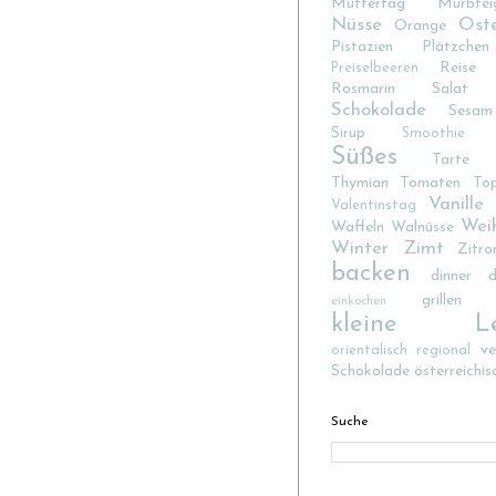
Muttertag
Mürbtei
Nüsse
Ost
Orange
Pistazien
Plätzchen
Reise
Preiselbeeren
Rosmarin
Salat
Schokolade
Sesam
Sirup
Smoothie
Süßes
Tarte
Thymian
Tomaten
To
Vanille
Valentinstag
Wei
Waffeln
Walnüsse
Winter
Zimt
Zitro
backen
dinner d
grillen
einkochen
kleine Lec
v
orientalisch
regional
Schokolade
österreichis
Suche