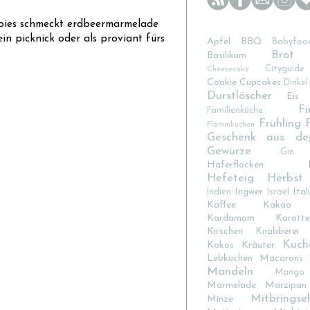
ndpies schmeckt erdbeermarmelade
in picknick oder als proviant fürs
Apfel
BBQ
Babyfoo
Brot
Basilikum
Cityguide
Cheesecake
Cookie
Cupcakes
Dinkel
Durstlöscher
Eis
Fi
Familienküche
Frühling
Flammkuchen
Geschenk aus de
Gewürze
Gin
Haferflocken
Hefeteig
Herbst
Ingwer
Ital
Indien
Israel
Kaffee
Kakao
Kardamom
Karotte
Kirschen
Knabberei
Kuch
Kokos
Kräuter
Lebkuchen
Macarons
Mandeln
Mango
Marmelade
Marzipan
Mitbringsel
Minze