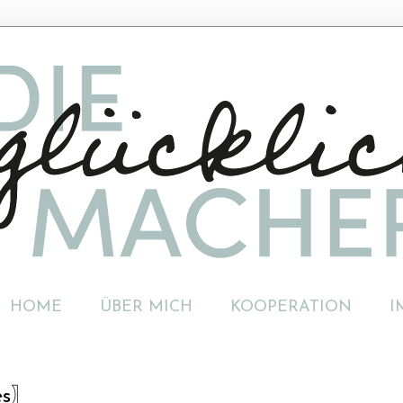
HOME
ÜBER MICH
KOOPERATION
I
es〗