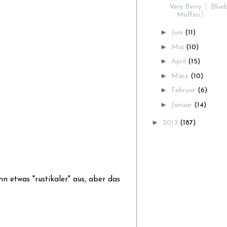
Very Berry 〖Blueb
Muffins〗
►
Juni
(11)
►
Mai
(10)
►
April
(15)
►
März
(10)
►
Februar
(6)
►
Januar
(14)
►
2013
(187)
nn etwas "rustikaler" aus, aber das