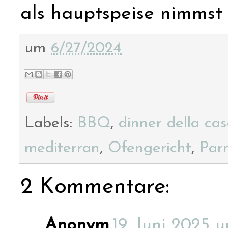
als hauptspeise nimmst 
um
6/27/2024
Labels:
BBQ
,
dinner della ca
mediterran
,
Ofengericht
,
Par
2 Kommentare:
Anonym
19. Juni 2025 u