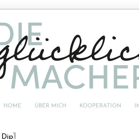
HOME
ÜBER MICH
KOOPERATION
I
t Dip〗