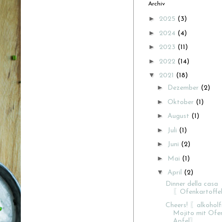
Archiv
►
2025
(3)
►
2024
(4)
►
2023
(11)
►
2022
(14)
▼
2021
(18)
►
Dezember
(2)
►
Oktober
(1)
►
August
(1)
►
Juli
(1)
►
Juni
(2)
►
Mai
(1)
▼
April
(2)
Dinner della casa
〖Ofenkartoffe
Cheers! 〖alkoholf
Mojito mit Ofe
Apfel〗