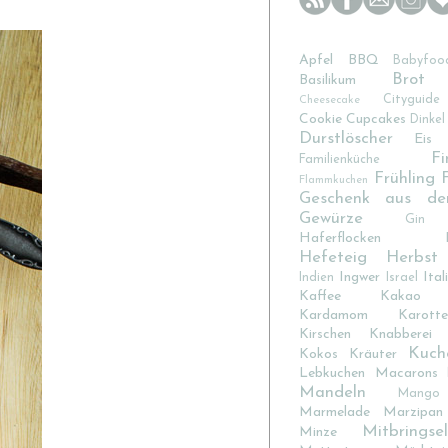
Apfel
BBQ
Babyfoo
Brot
Basilikum
Cityguide
Cheesecake
Cookie
Cupcakes
Dinkel
Durstlöscher
Eis
Fi
Familienküche
Frühling
Flammkuchen
Geschenk aus de
Gewürze
Gin
Haferflocken
Hefeteig
Herbst
Ingwer
Ital
Indien
Israel
Kaffee
Kakao
Kardamom
Karotte
Kirschen
Knabberei
Kuch
Kokos
Kräuter
Lebkuchen
Macarons
Mandeln
Mango
Marmelade
Marzipan
Mitbringsel
Minze