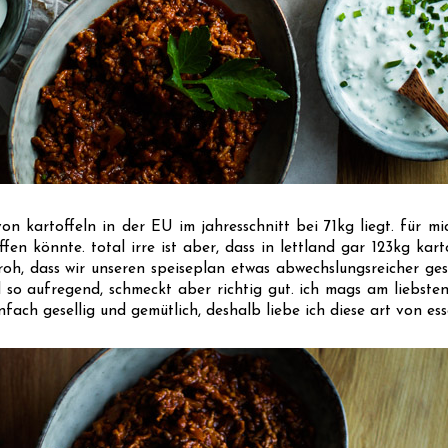
n kartoffeln in der EU im jahresschnitt bei 71kg liegt. für mic
ffen könnte. total irre ist aber, dass in lettland gar 123kg kar
 froh, dass wir unseren speiseplan etwas abwechslungsreicher ge
l so aufregend, schmeckt aber richtig gut. ich mags am liebsten 
nfach gesellig und gemütlich, deshalb liebe ich diese art von ess