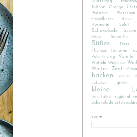
Muttertag
Mürbtei
Nüsse
Ost
Orange
Pistazien
Plätzchen
Reise
Preiselbeeren
Rosmarin
Salat
Schokolade
Sesam
Sirup
Smoothie
Süßes
Tarte
Thymian
Tomaten
To
Vanille
Valentinstag
Wei
Waffeln
Walnüsse
Winter
Zimt
Zitro
backen
dinner d
grillen
einkochen
kleine Lec
v
orientalisch
regional
Schokolade
österreichis
Suche