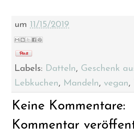
um
11/15/2019
Labels:
Datteln
,
Geschenk au
Lebkuchen
,
Mandeln
,
vegan
,
Keine Kommentare:
Kommentar veröffent