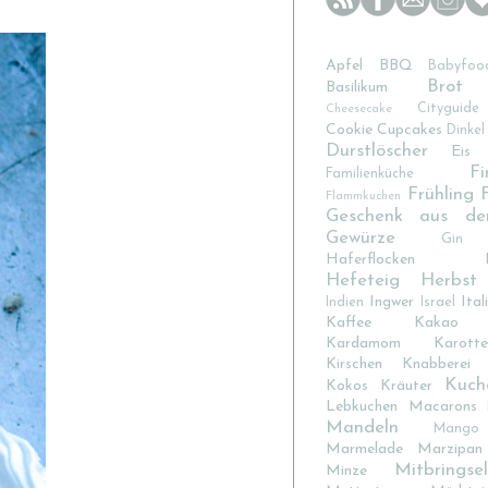
Apfel
BBQ
Babyfoo
Brot
Basilikum
Cityguide
Cheesecake
Cookie
Cupcakes
Dinkel
Durstlöscher
Eis
Fi
Familienküche
Frühling
Flammkuchen
Geschenk aus de
Gewürze
Gin
Haferflocken
Hefeteig
Herbst
Ingwer
Ital
Indien
Israel
Kaffee
Kakao
Kardamom
Karotte
Kirschen
Knabberei
Kuch
Kokos
Kräuter
Lebkuchen
Macarons
Mandeln
Mango
Marmelade
Marzipan
Mitbringsel
Minze