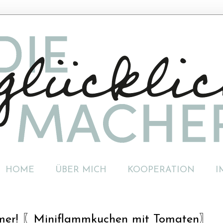
HOME
ÜBER MICH
KOOPERATION
I
ommer! 〖Miniflammkuchen mit Tomaten〗