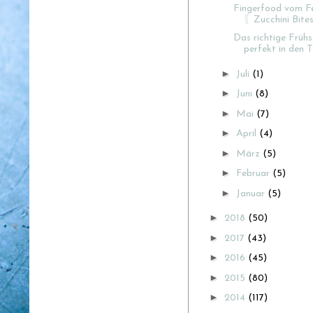
Fingerfood vom Fe
〖Zucchini Bit
Das richtige Früh
perfekt in den Ta
►
Juli
(1)
►
Juni
(8)
►
Mai
(7)
►
April
(4)
►
März
(5)
►
Februar
(5)
►
Januar
(5)
►
2018
(50)
►
2017
(43)
►
2016
(45)
►
2015
(80)
►
2014
(117)