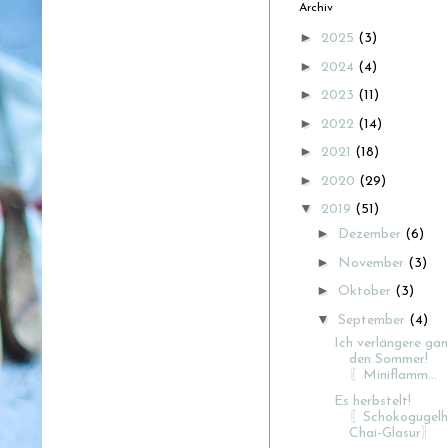
Archiv
►
2025
(3)
►
2024
(4)
►
2023
(11)
►
2022
(14)
►
2021
(18)
►
2020
(29)
▼
2019
(51)
►
Dezember
(6)
►
November
(3)
►
Oktober
(3)
▼
September
(4)
Ich verlängere gan
den Sommer!
〖Miniflamm...
Es herbstelt!
〖Schokogugelh
Chai-Glasur〗