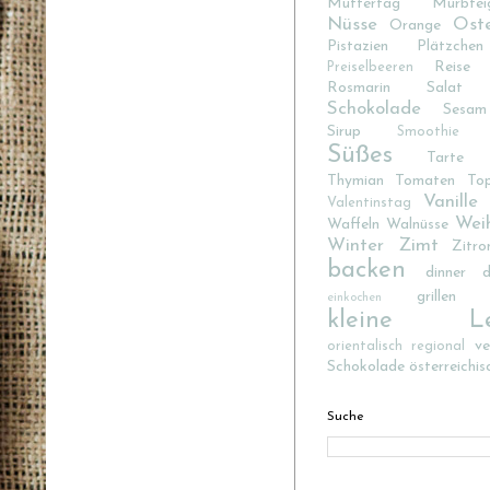
Muttertag
Mürbtei
Nüsse
Ost
Orange
Pistazien
Plätzchen
Reise
Preiselbeeren
Rosmarin
Salat
Schokolade
Sesam
Sirup
Smoothie
Süßes
Tarte
Thymian
Tomaten
To
Vanille
Valentinstag
Wei
Waffeln
Walnüsse
Winter
Zimt
Zitro
backen
dinner d
grillen
einkochen
kleine Lec
v
orientalisch
regional
Schokolade
österreichis
Suche