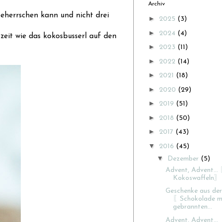
Archiv
 beherrschen kann und nicht drei
►
2025
(3)
►
2024
(4)
zeit wie das kokosbusserl auf den
►
2023
(11)
►
2022
(14)
►
2021
(18)
►
2020
(29)
►
2019
(51)
►
2018
(50)
►
2017
(43)
▼
2016
(45)
▼
Dezember
(5)
Advent, Advent...
Kokoswaffeln〗
Geschenke aus de
〖Schokolade m
gebrannten...
Advent, Advent...