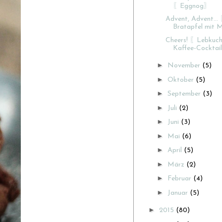
〖Eggnog〗
Advent, Advent...
Bratapfel mit M
Cheers! 〖Lebkuch
Kaffee-Cocktai
►
November
(5)
►
Oktober
(5)
►
September
(3)
►
Juli
(2)
►
Juni
(3)
►
Mai
(6)
►
April
(5)
►
März
(2)
►
Februar
(4)
►
Januar
(5)
►
2015
(80)