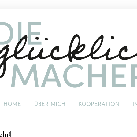
HOME
ÜBER MICH
KOOPERATION
I
feln〗