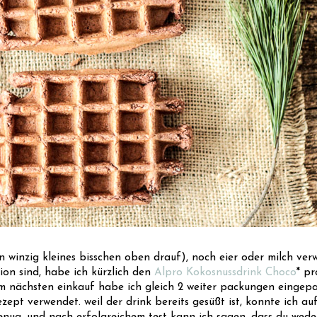
n winzig kleines bisschen oben drauf), noch eier oder milch ver
on sind, habe ich kürzlich den
Alpro Kokosnussdrink Choco
* pr
eim nächsten einkauf habe ich gleich 2 weiter packungen eingepa
ezept verwendet. weil der drink bereits gesüßt ist, konnte ich a