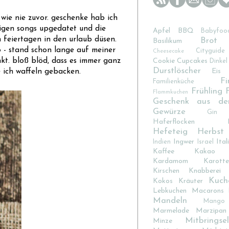
 wie nie zuvor. geschenke hab ich
sigen songs upgedatet und die
Apfel
BBQ
Babyfoo
 feiertagen in den urlaub düsen.
Brot
Basilikum
o - stand schon lange auf meiner
Cityguide
Cheesecake
nkt. bloß blöd, dass es immer ganz
Cookie
Cupcakes
Dinkel
Durstlöscher
Eis
e ich waffeln gebacken.
Fi
Familienküche
Frühling
Flammkuchen
Geschenk aus de
Gewürze
Gin
Haferflocken
Hefeteig
Herbst
Ingwer
Ital
Indien
Israel
Kaffee
Kakao
Kardamom
Karotte
Kirschen
Knabberei
Kuch
Kokos
Kräuter
Lebkuchen
Macarons
Mandeln
Mango
Marmelade
Marzipan
Mitbringsel
Minze