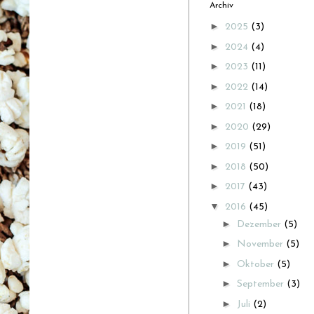
Archiv
►
2025
(3)
►
2024
(4)
►
2023
(11)
►
2022
(14)
►
2021
(18)
►
2020
(29)
►
2019
(51)
►
2018
(50)
►
2017
(43)
▼
2016
(45)
►
Dezember
(5)
►
November
(5)
►
Oktober
(5)
►
September
(3)
►
Juli
(2)