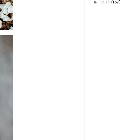
►
2013
(187)