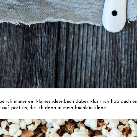
be ich immer ein kleines ideenbuch dabei. klar - ich hab auch ein
 auf post its, die ich dann in mein büchlein klebe.