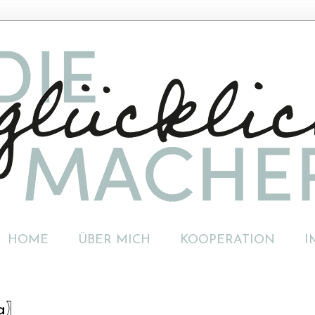
HOME
ÜBER MICH
KOOPERATION
I
la〗