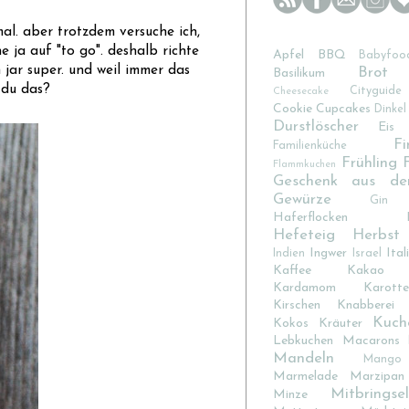
mal. aber trotzdem versuche ich,
 ja auf "to go". deshalb richte
Apfel
BBQ
Babyfoo
jar super. und weil immer das
Brot
Basilikum
 du das?
Cityguide
Cheesecake
Cookie
Cupcakes
Dinkel
Durstlöscher
Eis
Fi
Familienküche
Frühling
Flammkuchen
Geschenk aus de
Gewürze
Gin
Haferflocken
Hefeteig
Herbst
Ingwer
Ital
Indien
Israel
Kaffee
Kakao
Kardamom
Karotte
Kirschen
Knabberei
Kuch
Kokos
Kräuter
Lebkuchen
Macarons
Mandeln
Mango
Marmelade
Marzipan
Mitbringsel
Minze