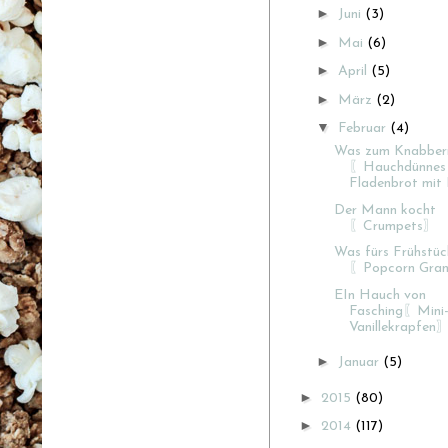
►
Juni
(3)
►
Mai
(6)
►
April
(5)
►
März
(2)
▼
Februar
(4)
Was zum Knabber
〖Hauchdünnes
Fladenbrot mit
Der Mann kocht
〖Crumpets〗
Was fürs Frühstüc
〖Popcorn Gra
EIn Hauch von
Fasching〖Mini
Vanillekrapfen
►
Januar
(5)
►
2015
(80)
►
2014
(117)