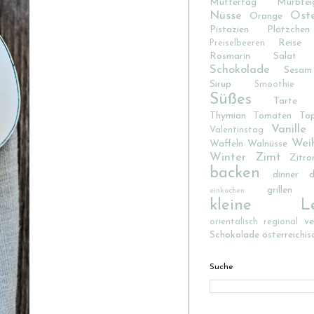
Muttertag
Mürbtei
Nüsse
Ost
Orange
Pistazien
Plätzchen
Reise
Preiselbeeren
Rosmarin
Salat
Schokolade
Sesam
Sirup
Smoothie
Süßes
Tarte
Thymian
Tomaten
To
Vanille
Valentinstag
Wei
Waffeln
Walnüsse
Winter
Zimt
Zitro
backen
dinner d
grillen
einkochen
kleine Lec
v
orientalisch
regional
Schokolade
österreichis
Suche