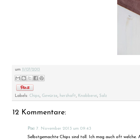
um
11/07/2013
Labels:
Chips
,
Gewürze
,
herzhaft
,
Knabberei
,
Salz
12 Kommentare:
Pixi
7. November 2013 um 09:43
Selbstgemachte Chips sind toll. Ich mag auch oft welche. 