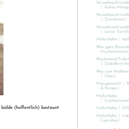
Vorweihnachtswah
〖Kokos-Mango
Vorweihnachtswah
〖Zimtdonuts
Vorweihnachtswahn
〖Linzer Törtc
Herbstliebe 〖Ap
Was ganz Besond
Hochzeitstort
Wochenend-Frühs
〖Dinkelbrötch
Was zum Knabber
〖Chips〗
Hausgemacht 〖Re
& Rezept〗
Herbstliebe
〖Cranberryma
n bälde (hoffentlich) bestaunt
Herbstliebe 〖DI
Herbstliebe 〖Leb
Cupcakes〗