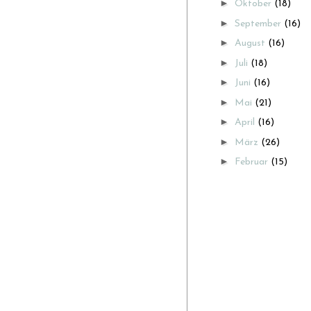
►
Oktober
(18)
►
September
(16)
►
August
(16)
►
Juli
(18)
►
Juni
(16)
►
Mai
(21)
►
April
(16)
►
März
(26)
►
Februar
(15)