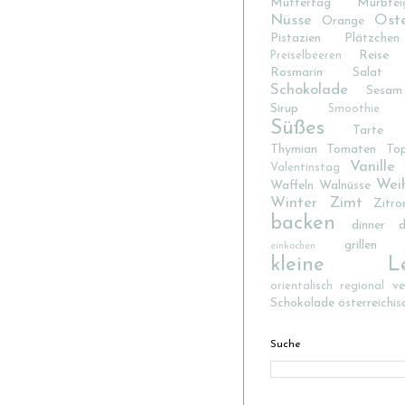
Muttertag
Mürbtei
Nüsse
Ost
Orange
Pistazien
Plätzchen
Reise
Preiselbeeren
Rosmarin
Salat
Schokolade
Sesam
Sirup
Smoothie
Süßes
Tarte
Thymian
Tomaten
To
Vanille
Valentinstag
Wei
Waffeln
Walnüsse
Winter
Zimt
Zitro
backen
dinner d
grillen
einkochen
kleine Lec
v
orientalisch
regional
Schokolade
österreichis
Suche