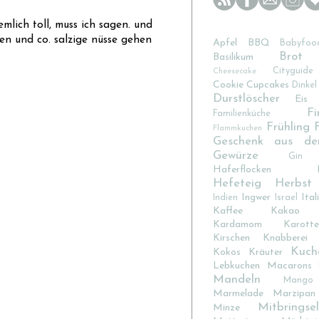
emlich toll, muss ich sagen. und
en und co. salzige nüsse gehen
Apfel
BBQ
Babyfoo
Brot
Basilikum
Cityguide
Cheesecake
Cookie
Cupcakes
Dinkel
Durstlöscher
Eis
Fi
Familienküche
Frühling
Flammkuchen
Geschenk aus de
Gewürze
Gin
Haferflocken
Hefeteig
Herbst
Ingwer
Ital
Indien
Israel
Kaffee
Kakao
Kardamom
Karotte
Kirschen
Knabberei
Kuch
Kokos
Kräuter
Lebkuchen
Macarons
Mandeln
Mango
Marmelade
Marzipan
Mitbringsel
Minze