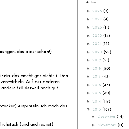
Archiv
►
2025
(3)
►
2024
(4)
►
2023
(11)
►
2022
(14)
►
2021
(18)
►
utigen, das passt schon!).
2020
(29)
►
2019
(51)
►
2018
(50)
sein, das macht gar nichts.). Den
►
2017
(43)
 verzwirbeln. Auf der anderen
►
2016
(45)
r andere teil derweil noch gut
►
2015
(80)
►
2014
(117)
bzucker) einpinseln. ich mach das
▼
2013
(187)
►
Dezember
(14)
frühstück (und auch sonst).
►
November
(11)