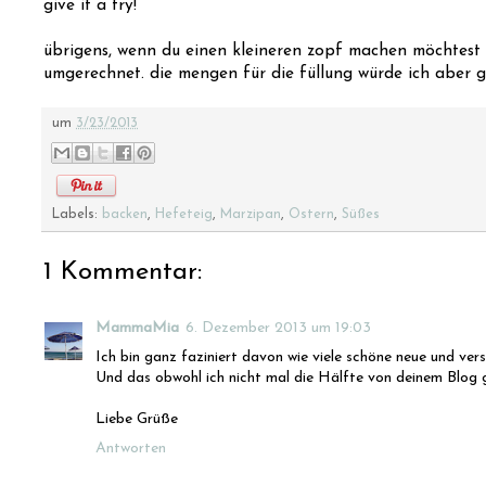
give it a try!
übrigens, wenn du einen kleineren zopf machen möchtest
umgerechnet. die mengen für die füllung würde ich aber gl
um
3/23/2013
Labels:
backen
,
Hefeteig
,
Marzipan
,
Ostern
,
Süßes
1 Kommentar:
MammaMia
6. Dezember 2013 um 19:03
Ich bin ganz faziniert davon wie viele schöne neue und ver
Und das obwohl ich nicht mal die Hälfte von deinem Blog 
Liebe Grüße
Antworten