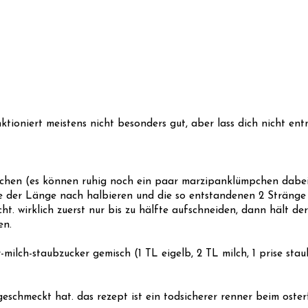
tioniert meistens nicht besonders gut, aber lass dich nicht entm
eichen (es können ruhig noch ein paar marzipanklümpchen dabei 
fte der Länge nach halbieren und die so entstandenen 2 Stränge
icht. wirklich zuerst nur bis zu hälfte aufschneiden, dann hält de
en.
ilch-staubzucker gemisch (1 TL eigelb, 2 TL milch, 1 prise stau
geschmeckt hat. das rezept ist ein todsicherer renner beim oster