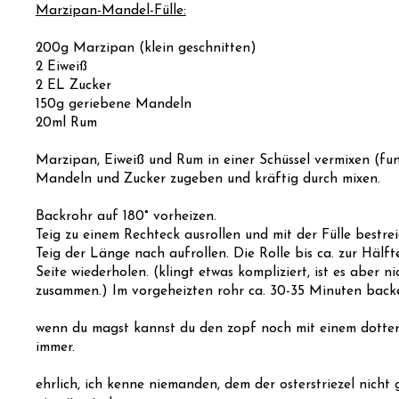
Marzipan-Mandel-Fülle:
200g Marzipan (klein geschnitten)
2 Eiweiß
2 EL Zucker
150g geriebene Mandeln
20ml Rum
Marzipan, Eiweiß und Rum in einer Schüssel vermixen (funk
Mandeln und Zucker zugeben und kräftig durch mixen.
Backrohr auf 180° vorheizen.
Teig zu einem Rechteck ausrollen und mit der Fülle bestr
Teig der Länge nach aufrollen. Die Rolle bis ca. zur Häl
Seite wiederholen. (klingt etwas kompliziert, ist es aber n
zusammen.) Im vorgeheizten rohr ca. 30-35 Minuten back
wenn du magst kannst du den zopf noch mit einem dotter-m
immer.
ehrlich, ich kenne niemanden, dem der osterstriezel nicht 