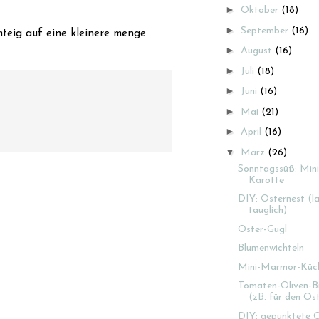
►
Oktober
(18)
►
September
(16)
teig auf eine kleinere menge
►
August
(16)
►
Juli
(18)
►
Juni
(16)
►
Mai
(21)
►
April
(16)
▼
März
(26)
Sonntagssüß: Min
Karotte
DIY: Osternest (l
tauglich)
Oster-Gugl
Blumenwichteln
Mini-Marmor-Küch
Tomaten-Oliven-B
(zB. für den Os
DIY: gepunktete O