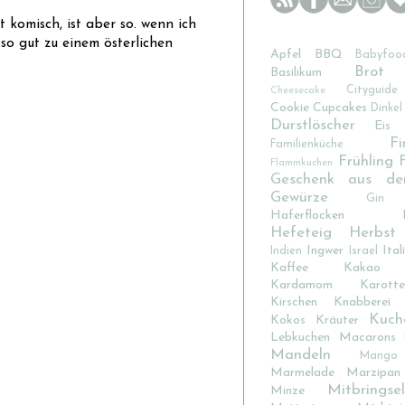
 komisch, ist aber so. wenn ich
 so gut zu einem österlichen
Apfel
BBQ
Babyfoo
Brot
Basilikum
Cityguide
Cheesecake
Cookie
Cupcakes
Dinkel
Durstlöscher
Eis
Fi
Familienküche
Frühling
Flammkuchen
Geschenk aus de
Gewürze
Gin
Haferflocken
Hefeteig
Herbst
Ingwer
Ital
Indien
Israel
Kaffee
Kakao
Kardamom
Karotte
Kirschen
Knabberei
Kuch
Kokos
Kräuter
Lebkuchen
Macarons
Mandeln
Mango
Marmelade
Marzipan
Mitbringsel
Minze