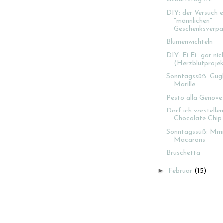
DIY: der Versuch e
"männlichen"
Geschenksverpa.
Blumenwichteln
DIY: Ei Ei...gar nic
(Herzblutprojek
Sonntagssüß: Gug
Marille
Pesto alla Genove
Darf ich vorstellen
Chocolate Chip
Sonntagssüß: Mmm
Macarons
Bruschetta
►
Februar
(15)